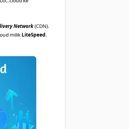
UIC.cloud ke
livery Network
(CDN).
oud milik
LiteSpeed
.