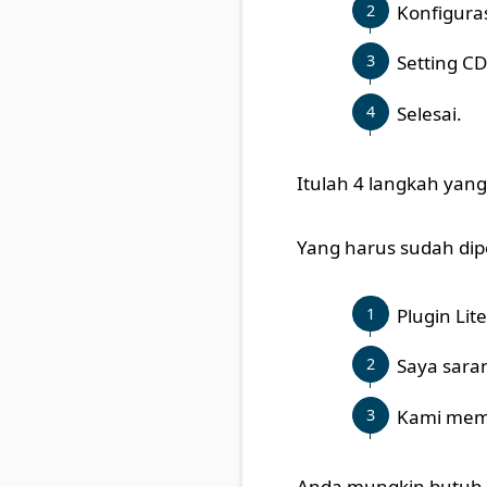
Konfigura
Setting C
Selesai.
Itulah 4 langkah yang
Yang harus sudah dip
Plugin Li
Saya sara
Kami me
Anda mungkin butuh k