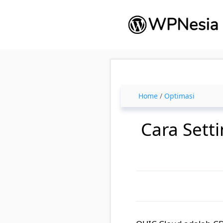
Skip
to
content
Home
/
Optimasi
Cara Sett