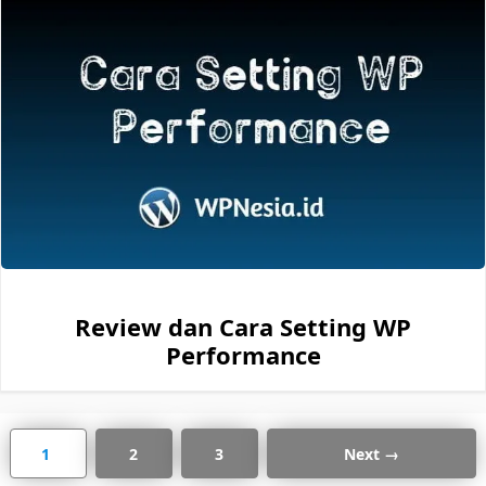
Review dan Cara Setting WP
Performance
Page
Page
Page
1
2
3
Next
→