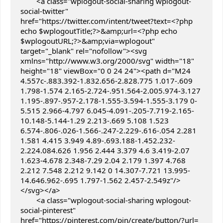
	<a class="wplogout-social-sharing wplogout-
social-twitter" 
href="https://twitter.com/intent/tweet?text=<?php 
echo $wplogoutTitle;?>&amp;url=<?php echo 
$wplogoutURL;?>&amp;via=wplogout" 
target="_blank" rel="nofollow"><svg 
xmlns="http://www.w3.org/2000/svg" width="18" 
height="18" viewBox="0 0 24 24"><path d="M24 
4.557c-.883.392-1.832.656-2.828.775 1.017-.609 
1.798-1.574 2.165-2.724-.951.564-2.005.974-3.127 
1.195-.897-.957-2.178-1.555-3.594-1.555-3.179 0-
5.515 2.966-4.797 6.045-4.091-.205-7.719-2.165-
10.148-5.144-1.29 2.213-.669 5.108 1.523 
6.574-.806-.026-1.566-.247-2.229-.616-.054 2.281 
1.581 4.415 3.949 4.89-.693.188-1.452.232-
2.224.084.626 1.956 2.444 3.379 4.6 3.419-2.07 
1.623-4.678 2.348-7.29 2.04 2.179 1.397 4.768 
2.212 7.548 2.212 9.142 0 14.307-7.721 13.995-
14.646.962-.695 1.797-1.562 2.457-2.549z"/>
</svg></a>

	<a class="wplogout-social-sharing wplogout-
social-pinterest" 
href="https://pinterest.com/pin/create/button/?url=