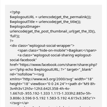
<?php

$wplogoutURL = urlencode(get_the_permalink());

$wplogoutTitle = urlencode(get_the_title());

$wplogoutImage= 
urlencode(get_the_post_thumbnail_url(get_the_ID(), 
'full'));

?>

<div class="wplogout-social-wrapper">

	<span class="hide-on-mobile">Bagikan:</span>

	<a class="wplogout-social-sharing wplogout-
social-facebook" 
href="https://www.facebook.com/sharer/sharer.php?
u=<?php echo $wplogoutURL; ?>" target="_blank" 
rel="nofollow"><svg 
xmlns="http://www.w3.org/2000/svg" width="18" 
height="18" viewBox="0 0 24 24"><path d="M9 8h-
3v4h3v12h5v-12h3.642l.358-4h-4v-
1.667c0-.955.192-1.333 1.115-1.333h2.885v-5h-
3.808c-3.596 0-5.192 1.583-5.192 4.615v3.385z"/>
</svg></a>
