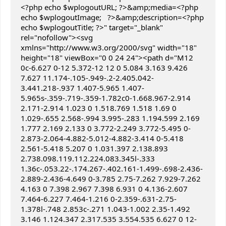
<?php echo $wplogoutURL; ?>&amp;media=<?php 
echo $wplogoutImage;   ?>&amp;description=<?php 
echo $wplogoutTitle; ?>" target="_blank" 
rel="nofollow"><svg 
xmlns="http://www.w3.org/2000/svg" width="18" 
height="18" viewBox="0 0 24 24"><path d="M12 
0c-6.627 0-12 5.372-12 12 0 5.084 3.163 9.426 
7.627 11.174-.105-.949-.2-2.405.042-
3.441.218-.937 1.407-5.965 1.407-
5.965s-.359-.719-.359-1.782c0-1.668.967-2.914 
2.171-2.914 1.023 0 1.518.769 1.518 1.69 0 
1.029-.655 2.568-.994 3.995-.283 1.194.599 2.169 
1.777 2.169 2.133 0 3.772-2.249 3.772-5.495 0-
2.873-2.064-4.882-5.012-4.882-3.414 0-5.418 
2.561-5.418 5.207 0 1.031.397 2.138.893 
2.738.098.119.112.224.083.345l-.333 
1.36c-.053.22-.174.267-.402.161-1.499-.698-2.436-
2.889-2.436-4.649 0-3.785 2.75-7.262 7.929-7.262 
4.163 0 7.398 2.967 7.398 6.931 0 4.136-2.607 
7.464-6.227 7.464-1.216 0-2.359-.631-2.75-
1.378l-.748 2.853c-.271 1.043-1.002 2.35-1.492 
3.146 1.124.347 2.317.535 3.554.535 6.627 0 12-