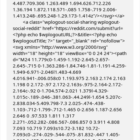
4.487.709.306 1.263.489 1.694.626.712.226 
1.36.194 1.872.118.571-.085 1.758-.719 2.006-
1.413.248-.695.248-1.29.173-1.414z"/></svg></a>

	<a class="wplogout-social-sharing wplogout-
social-reddit" href="https://reddit.com/submit?url=
<?php echo $wplogoutURL;?>&title=<?php echo 
$wplogoutTitle; ?>" target="_blank" rel="nofollow">
<svg xmlns="http://www.w3.org/2000/svg" 
width="18" height="18" viewBox="0 0 24 24"><path 
d="M24 11.779c0-1.459-1.192-2.645-2.657-
2.645-.715 0-1.363.286-1.84.746-1.81-1.191-4.259-
1.949-6.971-2.046l1.483-4.669 
4.016.941-.006.058c0 1.193.975 2.163 2.174 2.163 
1.198 0 2.172-.97 2.172-2.163s-.975-2.164-2.172-
2.164c-.92 0-1.704.574-2.021 1.379l-4.329-
1.015c-.189-.046-.381.063-.44.249l-1.654 5.207c-
2.838.034-5.409.798-7.3 2.025-.474-.438-
1.103-.712-1.799-.712-1.465 0-2.656 1.187-2.656 
2.646 0 .97.533 1.811 1.317 
2.271-.052.282-.086.567-.086.857 0 3.911 4.808 
7.093 10.719 7.093s10.72-3.182 10.72-
7.093c0-.274-.029-.544-.075-.81.832-.447 1.405-