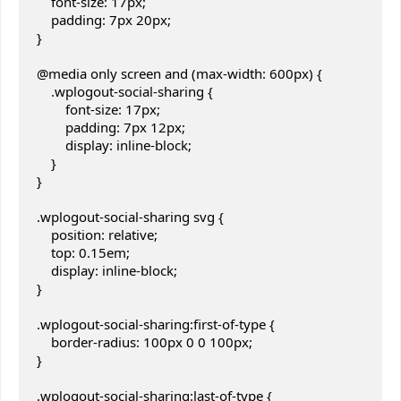
    font-size: 17px;

    padding: 7px 20px;

}

@media only screen and (max-width: 600px) {

    .wplogout-social-sharing {

        font-size: 17px;

        padding: 7px 12px;

        display: inline-block;

    }

}

.wplogout-social-sharing svg {

    position: relative;

    top: 0.15em;

    display: inline-block;

}

.wplogout-social-sharing:first-of-type {

    border-radius: 100px 0 0 100px;

}

.wplogout-social-sharing:last-of-type {
