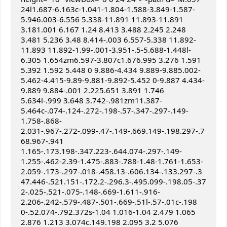
24l1.687-6.163c-1.041-1.804-1.588-3.849-1.587-
5.946.003-6.556 5.338-11.891 11.893-11.891 
3.181.001 6.167 1.24 8.413 3.488 2.245 2.248 
3.481 5.236 3.48 8.414-.003 6.557-5.338 11.892-
11.893 11.892-1.99-.001-3.951-.5-5.688-1.448l-
6.305 1.654zm6.597-3.807c1.676.995 3.276 1.591 
5.392 1.592 5.448 0 9.886-4.434 9.889-9.885.002-
5.462-4.415-9.89-9.881-9.892-5.452 0-9.887 4.434-
9.889 9.884-.001 2.225.651 3.891 1.746 
5.634l-.999 3.648 3.742-.981zm11.387-
5.464c-.074-.124-.272-.198-.57-.347-.297-.149-
1.758-.868-
2.031-.967-.272-.099-.47-.149-.669.149-.198.297-.7
68.967-.941 
1.165-.173.198-.347.223-.644.074-.297-.149-
1.255-.462-2.39-1.475-.883-.788-1.48-1.761-1.653-
2.059-.173-.297-.018-.458.13-.606.134-.133.297-.3
47.446-.521.151-.172.2-.296.3-.495.099-.198.05-.37
2-.025-.521-.075-.148-.669-1.611-.916-
2.206-.242-.579-.487-.501-.669-.51l-.57-.01c-.198 
0-.52.074-.792.372s-1.04 1.016-1.04 2.479 1.065 
2.876 1.213 3.074c.149.198 2.095 3.2 5.076 