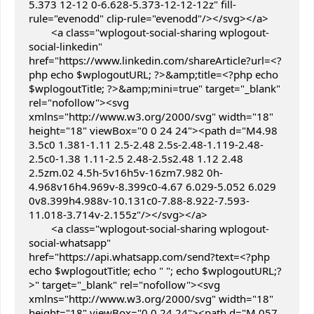
5.373 12-12 0-6.628-5.373-12-12-12z" fill-
rule="evenodd" clip-rule="evenodd"/></svg></a>

	<a class="wplogout-social-sharing wplogout-
social-linkedin" 
href="https://www.linkedin.com/shareArticle?url=<?
php echo $wplogoutURL; ?>&amp;title=<?php echo 
$wplogoutTitle; ?>&amp;mini=true" target="_blank" 
rel="nofollow"><svg 
xmlns="http://www.w3.org/2000/svg" width="18" 
height="18" viewBox="0 0 24 24"><path d="M4.98 
3.5c0 1.381-1.11 2.5-2.48 2.5s-2.48-1.119-2.48-
2.5c0-1.38 1.11-2.5 2.48-2.5s2.48 1.12 2.48 
2.5zm.02 4.5h-5v16h5v-16zm7.982 0h-
4.968v16h4.969v-8.399c0-4.67 6.029-5.052 6.029 
0v8.399h4.988v-10.131c0-7.88-8.922-7.593-
11.018-3.714v-2.155z"/></svg></a>

	<a class="wplogout-social-sharing wplogout-
social-whatsapp" 
href="https://api.whatsapp.com/send?text=<?php 
echo $wplogoutTitle; echo " "; echo $wplogoutURL;?
>" target="_blank" rel="nofollow"><svg 
xmlns="http://www.w3.org/2000/svg" width="18" 
height="18" viewBox="0 0 24 24"><path d="M.057 