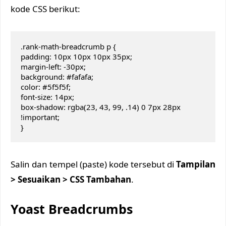
kode CSS berikut:
.rank-math-breadcrumb p {

padding: 10px 10px 10px 35px;

margin-left: -30px;

background: #fafafa;

color: #5f5f5f;

font-size: 14px;

box-shadow: rgba(23, 43, 99, .14) 0 7px 28px 
!important;

}
Salin dan tempel (paste) kode tersebut di
Tampilan
> Sesuaikan > CSS Tambahan
.
Yoast Breadcrumbs