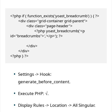
<?php if ( function_exists('yoast_breadcrumb') ) { ?>

	<div class="grid-container grid-parent">

		<div class="page-header">

			<?php yoast_breadcrumb('<p 
id="breadcrumbs">','</p>'); ?>

		</div>

	</div>

<?php } ?>
Settings -> Hook:
generate_before_content.
Execute PHP: √.
Display Rules -> Location -> All Singular.