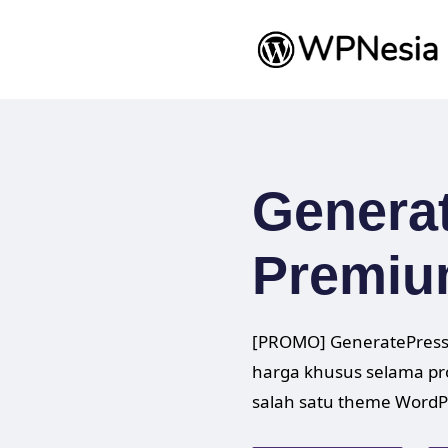
Skip
to
content
Genera
Premi
[PROMO] GeneratePress
harga khusus selama p
salah satu theme WordPr