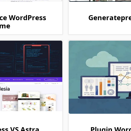
ce WordPress
Generatepre
eme
ss VS Astra
Plugin Wor