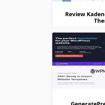
Review Kaden
Th
GeneratePre